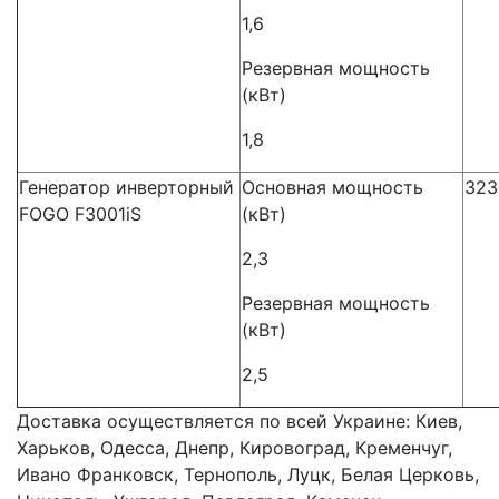
1,6
Резервная мощность
(кВт)
1,8
Генератор инверторный
Основная мощность
323
FOGO F3001iS
(кВт)
2,3
Резервная мощность
(кВт)
2,5
Доставка осуществляется по всей Украине: Киев,
Харьков, Одесса, Днепр, Кировоград, Кременчуг,
Ивано Франковск, Тернополь, Луцк, Белая Церковь,