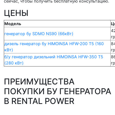
сейчас, чтобы получить бесплатную консультацию.
ЦЕНЫ
Модель
Ц
4
генератор бу SDMO NS90 (66кВт)
г
дизель генератор бу HIMOINSA HFW-200 T5 (160
8
кВт)
г
б/у генератор дизельний HIMOINSA HFW-350 T5
8
(280 кВт)
г
ПРЕИМУЩЕСТВА
ПОКУПКИ БУ ГЕНЕРАТОРА
В RENTAL POWER