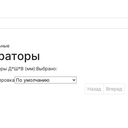
ьные
раторы
ры Д*Ш*В (мм):
Выбрано:
ировка
Назад
Вперед