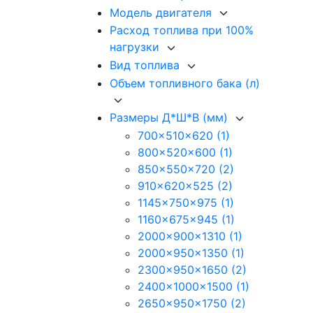
Модель двигателя
Расход топлива при 100%
нагрузки
Вид топлива
Объем топливного бака (л)
Размеры Д*Ш*В (мм)
700x510x620
(1)
800x520x600
(1)
850x550x720
(2)
910x620x525
(2)
1145x750x975
(1)
1160x675x945
(1)
2000x900x1310
(1)
2000x950x1350
(1)
2300x950x1650
(2)
2400x1000x1500
(1)
2650x950x1750
(2)