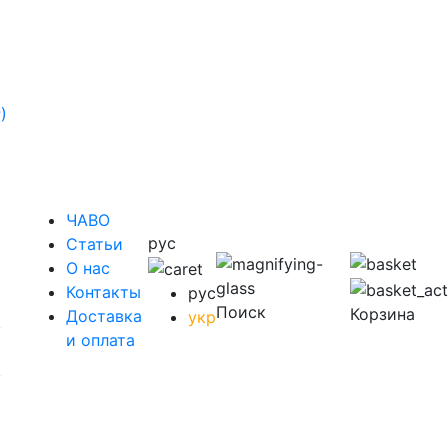
)
ЧАВО
рус
Cтатьи
O нас
Контакты
рус
Поиск
Корзина
Доставка
укр
у
и оплата
у