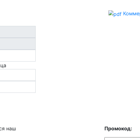
Комме
ица
ся наш
Промокод: