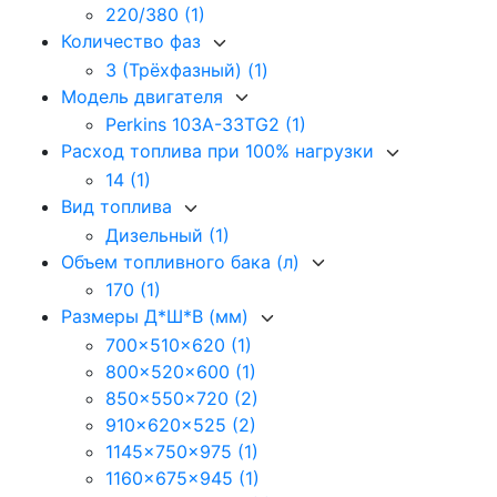
220/380
(1)
Количество фаз
3 (Трёхфазный)
(1)
Модель двигателя
Perkins 103A-33TG2
(1)
Расход топлива при 100% нагрузки
14
(1)
Вид топлива
Дизельный
(1)
Объем топливного бака (л)
170
(1)
Размеры Д*Ш*В (мм)
700x510x620
(1)
800x520x600
(1)
850x550x720
(2)
910x620x525
(2)
1145x750x975
(1)
1160x675x945
(1)