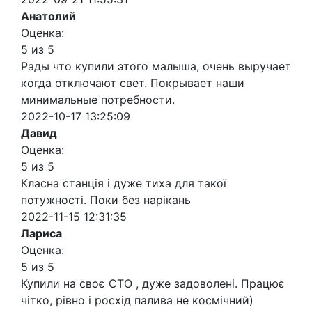
Анатолий
Оценка:
5 из 5
Рады что купили этого малыша, очень выручает
когда отключают свет. Покрывает наши
минимальные потребности.
2022-10-17 13:25:09
Давид
Оценка:
5 из 5
Класна станція і дуже тиха для такої
потужності. Поки без нарікань
2022-11-15 12:31:35
Лариса
Оценка:
5 из 5
Купили на своє СТО , дуже задоволені. Працює
чітко, рівно і росхід палива не космічний)