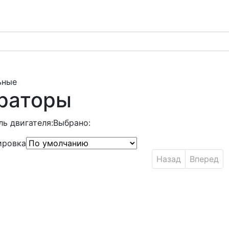
ьные
раторы
ь двигателя:
Выбрано:
ировка
Назад
Вперед