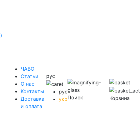
)
ЧАВО
рус
Cтатьи
O нас
Контакты
рус
Поиск
Корзина
Доставка
укр
у
и оплата
у