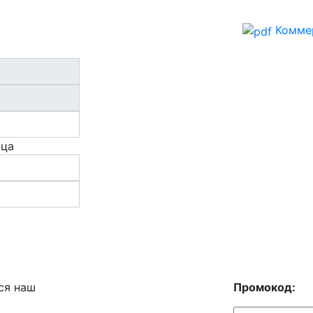
Комме
ица
ся наш
Промокод: