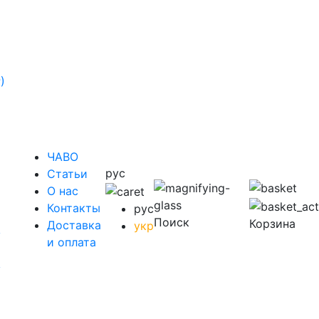
)
ЧАВО
рус
Cтатьи
O нас
Контакты
рус
Поиск
Корзина
Доставка
укр
у
и оплата
у