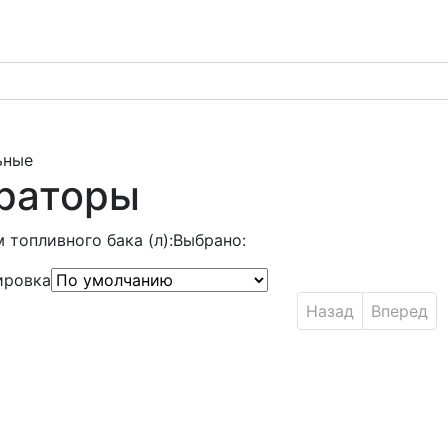
ьные
раторы
 топливного бака (л):
Выбрано:
ировка
Назад
Вперед