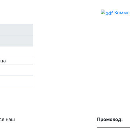
Комме
ица
ся наш
Промокод: