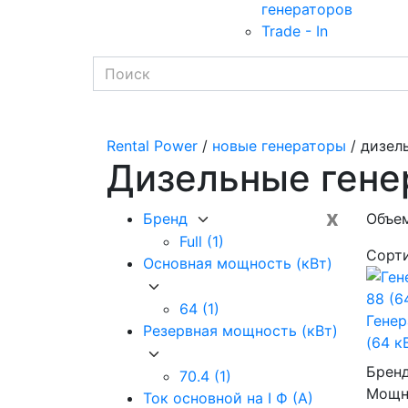
генераторов
Trade - In
Rental Power
/
новые генераторы
/ дизел
Дизельные гене
x
Бренд
Объем
Full
(1)
Сорт
Основная мощность (кВт)
64
(1)
Генер
Резервная мощность (кВт)
(64 к
Брен
70.4
(1)
Мощно
Ток основной на I Ф (А)