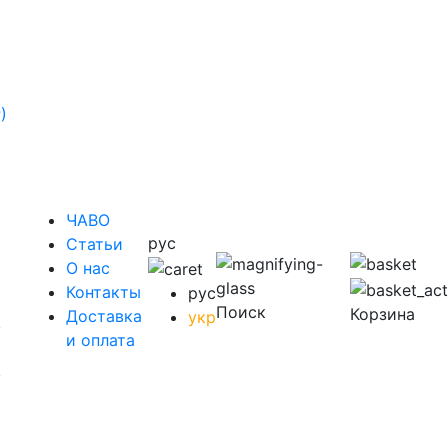
)
ЧАВО
рус
Cтатьи
O нас
Контакты
рус
Поиск
Корзина
Доставка
укр
у
и оплата
у