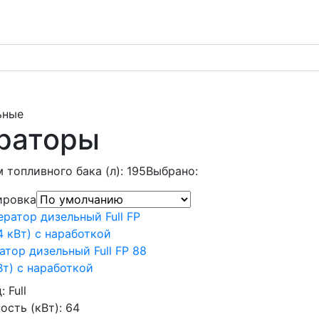
ьные
раторы
 топливного бака (л): 195
Выбрано:
ировка
атор дизельный Full FP 88
Вт) с наработкой
д:
Full
сть (кВт):
64