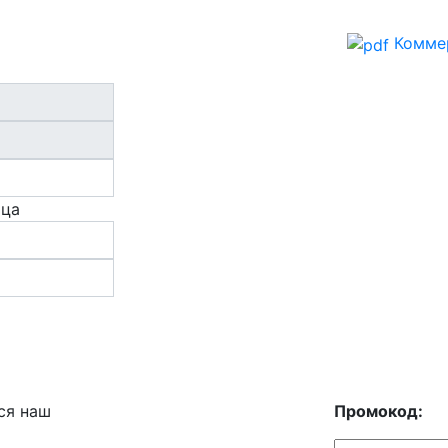
Комме
ица
ся наш
Промокод: