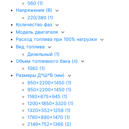
560
(1)
Напряжение (В)
220/380
(1)
Количество фаз
Модель двигателя
Расход топлива при 100% нагрузки
Вид топлива
Дизельный
(1)
Объем топливного бака (л)
1082
(1)
Размеры Д*Ш*В (мм)
950x2200x1450
(1)
950x2200x1450
(1)
1160x675x945
(1)
1200x1850x3320
(1)
1320x552x1258
(1)
1760x890x1470
(1)
2149x752x1366
(2)