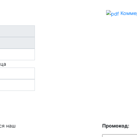
Комме
ица
ся наш
Промокод: