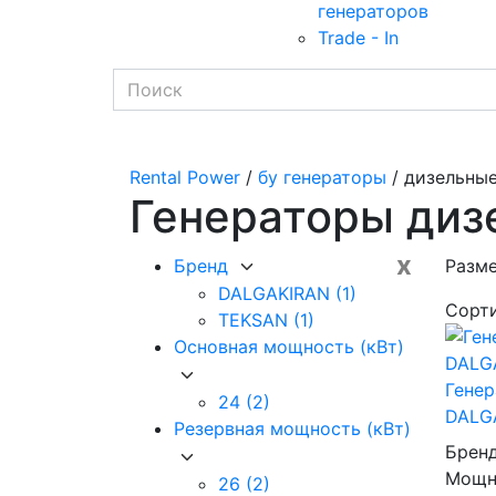
генераторов
Trade - In
Rental Power
/
бу генераторы
/ дизельны
Генераторы диз
x
Бренд
Разм
DALGAKIRAN
(1)
Сорт
TEKSAN
(1)
Основная мощность (кВт)
Генер
24
(2)
DALG
Резервная мощность (кВт)
Брен
Мощно
26
(2)