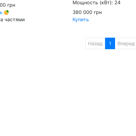
Мощность (кВт):
24
000
грн
ть
380 000
грн
а частями
Купить
Назад
1
Вперед