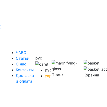
)
ЧАВО
рус
Cтатьи
O нас
Контакты
рус
Поиск
Корзина
Доставка
укр
у
и оплата
у