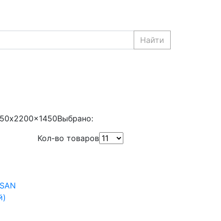
Найти
950x2200x1450
Выбрано:
Кол-во товаров
KSAN
й)