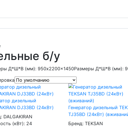
е
ельные б/у
еры Д*Ш*В (мм): 950x2200x1450
Размеры Д*Ш*В (мм): 
ировка
атор дизельный
AKIRAN DJ33BD (24кВт)
Генератор дизельный TE
TJ35BD (24кВт) (вживани
д:
DALGAKIRAN
сть (кВт):
24
Бренд:
TEKSAN