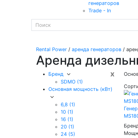
генераторов
Trade - In
Rental Power
/
аренда генераторов
/ арен
Аренда дизельн
x
Бренд
Основ
SDMO
(1)
Сорт
Основная мощность (кВт)
6,8
(1)
Гене
10
(1)
MS180
16
(1)
Брен
20
(1)
Мощно
24
(5)