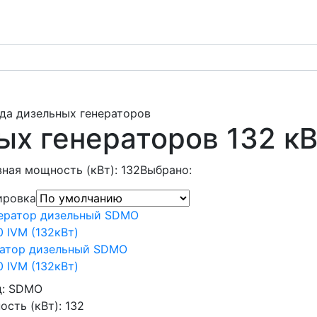
да дизельных генераторов
ых генераторов 132 к
ная мощность (кВт): 132
Выбрано:
ировка
ратор дизельный SDMO
 IVM (132кВт)
д:
SDMO
сть (кВт):
132