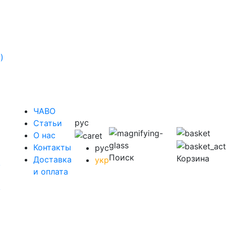
)
ЧАВО
рус
Cтатьи
O нас
Контакты
рус
Поиск
Корзина
Доставка
укр
у
и оплата
у