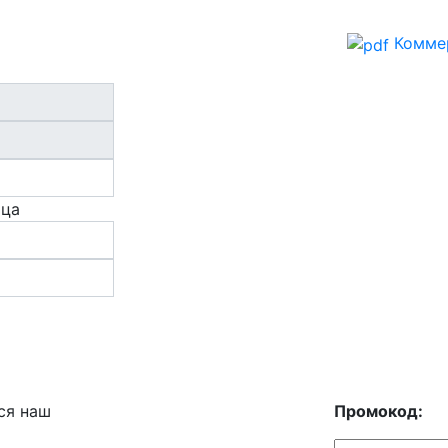
Комме
ица
ся наш
Промокод: