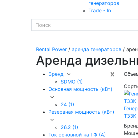
генераторов
Trade - In
Rental Power
/
аренда генераторов
/ арен
Аренда дизельн
x
Бренд
Объем
SDMO
(1)
Сорт
Основная мощность (кВт)
24
(1)
Гене
Резервная мощность (кВт)
T33K 
Брен
26.2
(1)
Мощно
Ток основной на I Ф (А)