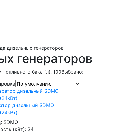
да дизельных генераторов
ых генераторов
 топливного бака (л): 100
Выбрано:
ировка
ратор дизельный SDMO
(24кВт)
д:
SDMO
сть (кВт):
24