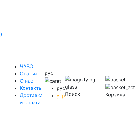
)
ЧАВО
рус
Cтатьи
O нас
Контакты
рус
Поиск
Корзина
Доставка
укр
у
и оплата
у