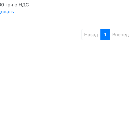
00
грн
с НДС
довать
Назад
1
Вперед