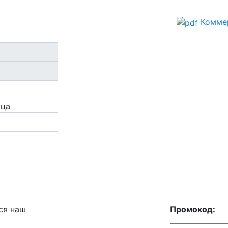
Комме
ица
ся наш
Промокод: