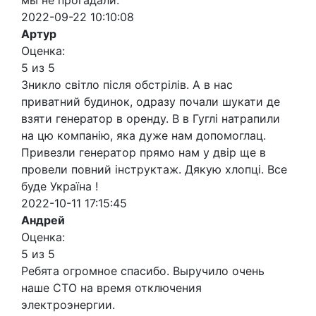
мы не прогадали.
2022-09-22 10:10:08
Артур
Оценка:
5 из 5
Зникло світло після обстрілів. А в нас
приватний будинок, одразу почали шукати де
взяти генератор в оренду. В в Гуглі натрапили
на цю компанію, яка дуже нам допомоглац.
Привезли генератор прямо нам у двір ще в
провели повний інструктаж. Дякую хлопці. Все
буде Україна !
2022-10-11 17:15:45
Андрей
Оценка:
5 из 5
Ребята огромное спасибо. Выручило очень
наше СТО на время отключения
электроэнергии.