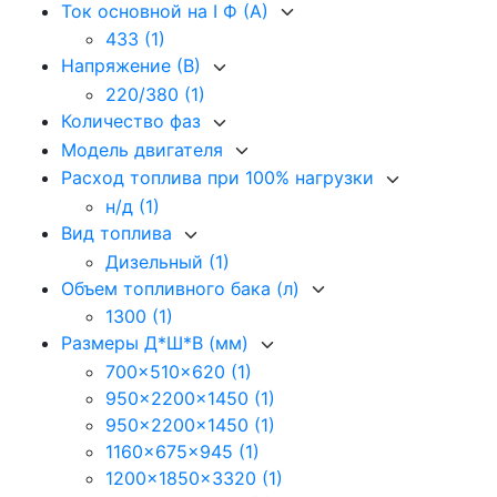
Ток основной на I Ф (А)
433
(1)
Напряжение (В)
220/380
(1)
Количество фаз
Модель двигателя
Расход топлива при 100% нагрузки
н/д
(1)
Вид топлива
Дизельный
(1)
Объем топливного бака (л)
1300
(1)
Размеры Д*Ш*В (мм)
700x510x620
(1)
950x2200x1450
(1)
950x2200x1450
(1)
1160x675x945
(1)
1200x1850x3320
(1)