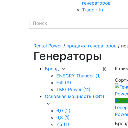
генераторов
Trade - In
Rental Power
/
продажа генераторов
/ но
Генераторы
x
Бренд
Колич
ENEGRY Thunder
(1)
Сорт
Full
(9)
TMG Power
(11)
Основная мощность (кВт)
Tоп 
Гене
6,0
(2)
Power
6,8
(1)
Брен
7,5
(1)