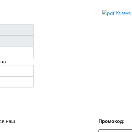
Комме
ица
ся наш
Промокод: