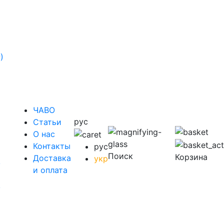
)
ЧАВО
рус
Cтатьи
O нас
Контакты
рус
Поиск
Корзина
Доставка
укр
у
и оплата
у