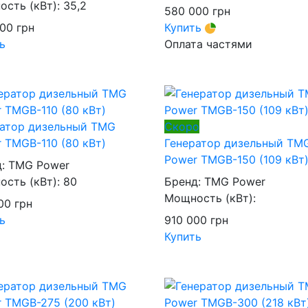
сть (кВт):
35,2
580 000
грн
000
грн
Купить
ь
Оплата частями
ратор дизельный TMG
Скоро
 TMGB-110 (80 кВт)
Генератор дизельный TM
Power TMGB-150 (109 кВт
д:
TMG Power
сть (кВт):
80
Бренд:
TMG Power
Мощность (кВт):
000
грн
ь
910 000
грн
Купить