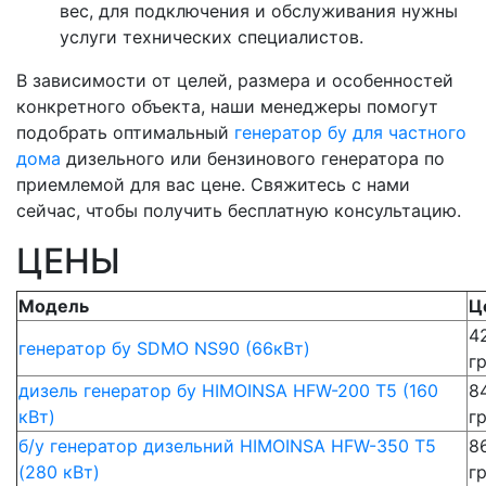
вес, для подключения и обслуживания нужны
услуги технических специалистов.
В зависимости от целей, размера и особенностей
конкретного объекта, наши менеджеры помогут
подобрать оптимальный
генератор бу для частного
дома
дизельного или бензинового генератора по
приемлемой для вас цене. Свяжитесь с нами
сейчас, чтобы получить бесплатную консультацию.
ЦЕНЫ
Модель
Ц
4
генератор бу SDMO NS90 (66кВт)
г
дизель генератор бу HIMOINSA HFW-200 T5 (160
8
кВт)
г
б/у генератор дизельний HIMOINSA HFW-350 T5
8
(280 кВт)
г