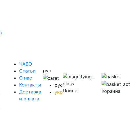
)
ЧАВО
рус
Cтатьи
O нас
Контакты
рус
Поиск
Корзина
Доставка
укр
у
и оплата
у