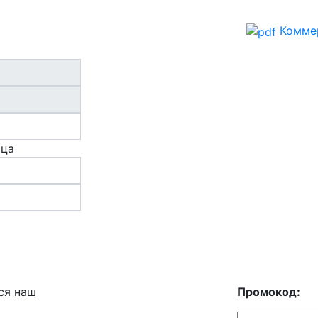
Комме
ица
ся наш
Промокод: