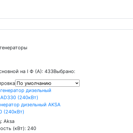
 генераторы
сновной на I Ф (А): 433
Выбрано:
ировка
енератор дизельный AKSA
 (240кВт)
д:
Aksa
сть (кВт):
240