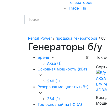
генераторов
Trade - In
Rental Power
/
продажа генераторов
/ бу
Генераторы б/у
x
Бренд
Ток о
Aksa
(1)
Сорт
Основная мощность (кВт)
240
(1)
Б/у г
Резервная мощность (кВт)
AD330
Брен
264
(1)
Мощно
Ток основной на I Ф (А)