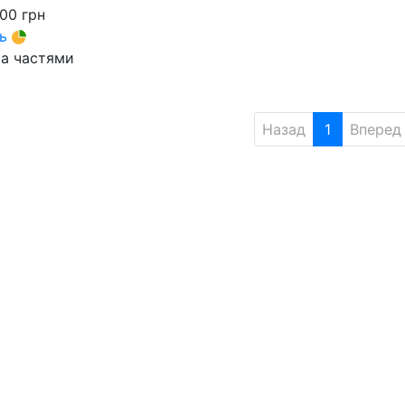
000
грн
ть
а частями
Назад
1
Вперед