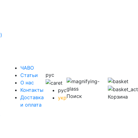
)
ЧАВО
рус
Cтатьи
O нас
Контакты
рус
Поиск
Корзина
Доставка
укр
у
и оплата
у