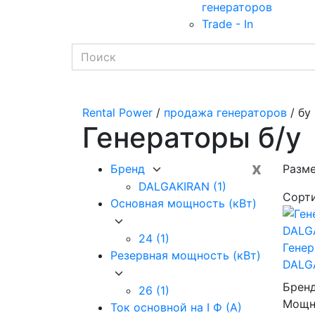
генераторов
Trade - In
Rental Power
/
продажа генераторов
/ бу
Генераторы б/у
x
Бренд
Разм
DALGAKIRAN
(1)
Сорт
Основная мощность (кВт)
24
(1)
Генер
Резервная мощность (кВт)
DALG
Брен
26
(1)
Мощно
Ток основной на I Ф (А)