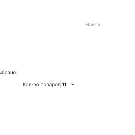
Найти
ыбрано:
Кол-во товаров