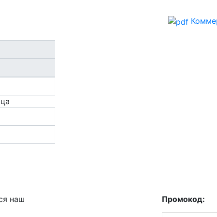
Комме
ица
ся наш
Промокод: