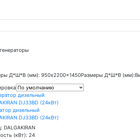
 генераторы
еры Д*Ш*В (мм): 950x2200x1450
Размеры Д*Ш*В (мм):
В
ировка
атор дизельный
AKIRAN DJ33BD (24кВт)
д:
DALGAKIRAN
сть (кВт):
24