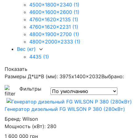
4500x1800x2340
(1)
4600x1600x2600
(1)
4760x1620x2135
(1)
4760x1620x2231
(1)
4800x1900x2700
(1)
4800x2000x2333
(1)
Вес (кг)
4435
(1)
Показать
Размеры Д*Ш*В (мм): 3975x1400x2032
Выбрано:
Фильтры
Генератор дизельный FG WILSON P 380 (280кВт)
Бренд:
Wilson
Мощность (кВт):
280
1 600 000
грн