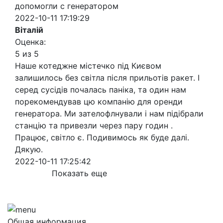
допомогли с генератором
2022-10-11 17:19:29
Віталій
Оценка:
5 из 5
Наше котеджне містечко під Києвом
залишилось без світла після прильотів ракет. І
серед сусідів почалась паніка, та один нам
порекомендував цю компанію для оренди
генератора. Ми зателофлнували і нам підібрали
станцію та привезли через пару годин .
Працює, світло є. Подивимось як буде далі.
Дякую.
2022-10-11 17:25:42
Показать еще
Общая информация