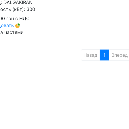
д:
DALGAKIRAN
сть (кВт):
300
00
грн
с НДС
довать
а частями
Назад
1
Вперед