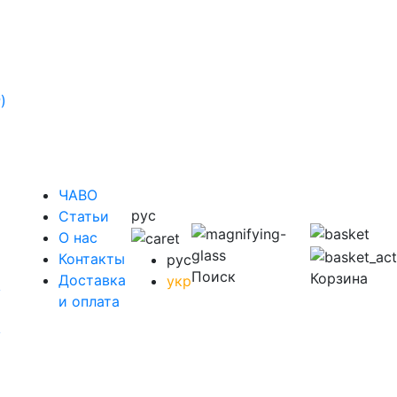
)
ЧАВО
рус
Cтатьи
O нас
Контакты
рус
Поиск
Корзина
Доставка
укр
у
и оплата
у