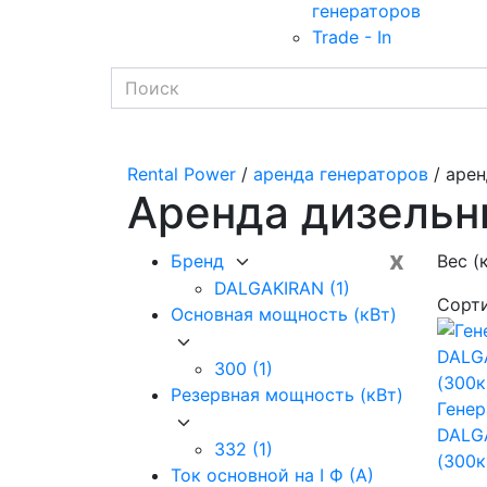
генераторов
Trade - In
Rental Power
/
аренда генераторов
/ арен
Аренда дизельн
x
Бренд
Вес (
DALGAKIRAN
(1)
Сорт
Основная мощность (кВт)
300
(1)
Резервная мощность (кВт)
Генер
DALG
332
(1)
(300к
Ток основной на I Ф (А)