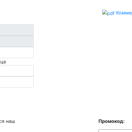
Комме
ица
ся наш
Промокод: