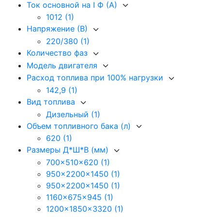
Ток основной на I Ф (А)
1012
(1)
Напряжение (В)
220/380
(1)
Количество фаз
Модель двигателя
Расход топлива при 100% нагрузки
142,9
(1)
Вид топлива
Дизельный
(1)
Объем топливного бака (л)
620
(1)
Размеры Д*Ш*В (мм)
700x510x620
(1)
950x2200x1450
(1)
950x2200x1450
(1)
1160x675x945
(1)
1200x1850x3320
(1)