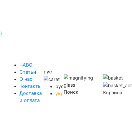
)
ЧАВО
рус
Cтатьи
O нас
Контакты
рус
Поиск
Корзина
Доставка
укр
у
и оплата
у