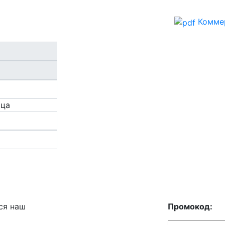
Комме
ица
ся наш
Промокод: