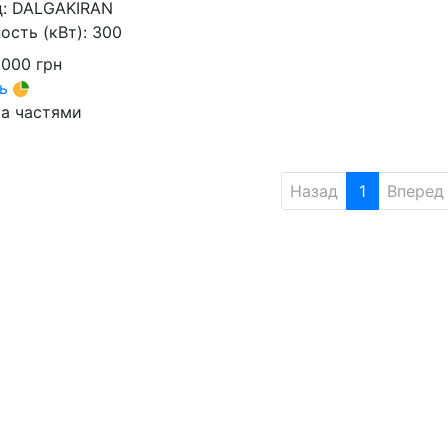
д:
DALGAKIRAN
сть (кВт):
300
 000
грн
ть
а частями
Назад
1
Вперед