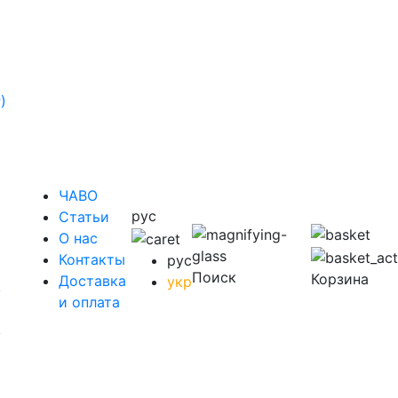
)
ЧАВО
рус
Cтатьи
O нас
Контакты
рус
Поиск
Корзина
Доставка
укр
у
и оплата
у