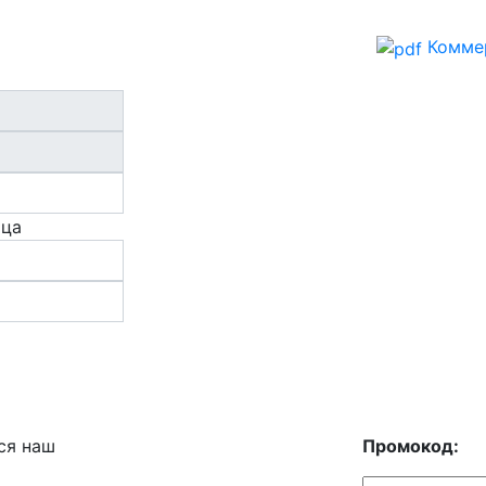
Комме
ица
ся наш
Промокод: