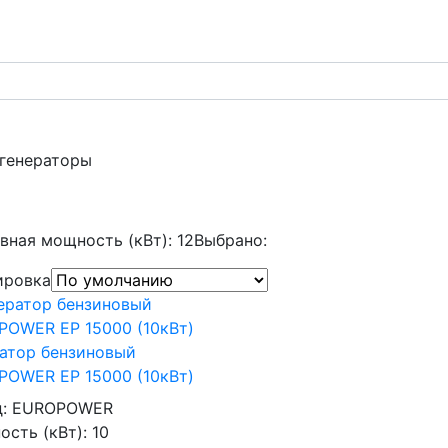
 генераторы
вная мощность (кВт): 12
Выбрано:
ировка
атор бензиновый
POWER EP 15000 (10кВт)
д:
EUROPOWER
сть (кВт):
10