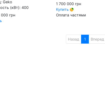
д:
Geko
1 700 000
грн
сть (кВт):
400
Купить
0 000
грн
Оплата частями
ь
Назад
1
Вперед