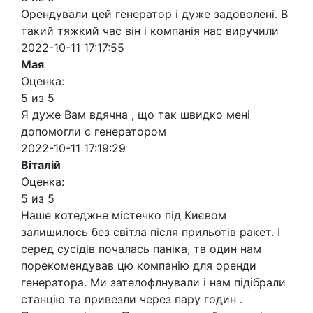
Орендували цей генератор і дуже задоволені. В
такий тяжкий час він і компанія нас виручили
2022-10-11 17:17:55
Мая
Оценка:
5 из 5
Я дуже Вам вдячна , що так швидко мені
допомогли с генератором
2022-10-11 17:19:29
Віталій
Оценка:
5 из 5
Наше котеджне містечко під Києвом
залишилось без світла після прильотів ракет. І
серед сусідів почалась паніка, та один нам
порекомендував цю компанію для оренди
генератора. Ми зателофлнували і нам підібрали
станцію та привезли через пару годин .