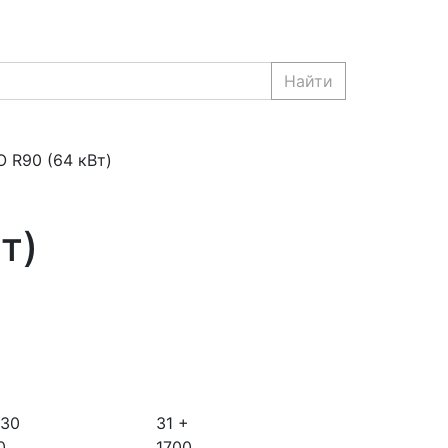
Найти
 R90 (64 кВт)
т)
 30
31 +
0
1700