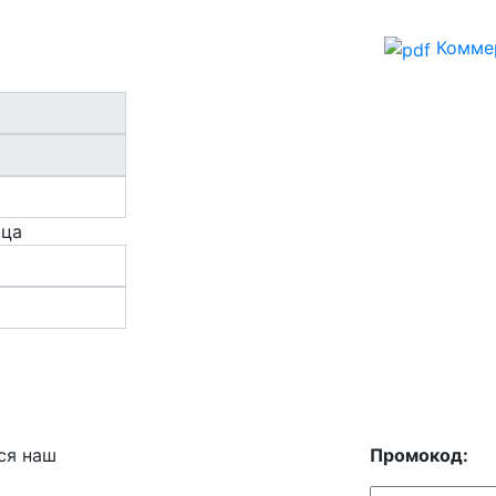
Комме
ица
ся наш
Промокод: