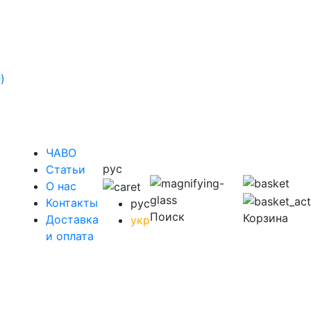
)
ЧАВО
рус
Cтатьи
O нас
Контакты
рус
Поиск
Корзина
Доставка
укр
у
и оплата
у