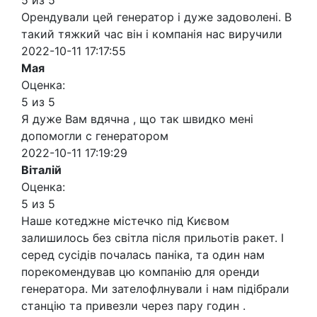
5 из 5
Орендували цей генератор і дуже задоволені. В
такий тяжкий час він і компанія нас виручили
2022-10-11 17:17:55
Мая
Оценка:
5 из 5
Я дуже Вам вдячна , що так швидко мені
допомогли с генератором
2022-10-11 17:19:29
Віталій
Оценка:
5 из 5
Наше котеджне містечко під Києвом
залишилось без світла після прильотів ракет. І
серед сусідів почалась паніка, та один нам
порекомендував цю компанію для оренди
генератора. Ми зателофлнували і нам підібрали
станцію та привезли через пару годин .