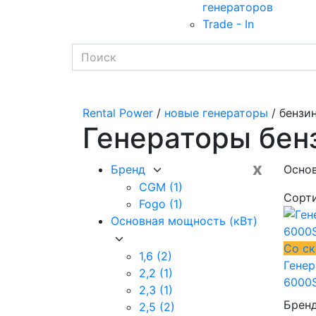
генераторов
Trade - In
Rental Power
/
новые генераторы
/ бензи
Генераторы бен
x
Бренд
Основ
CGM
(1)
Сорт
Fogo
(1)
Основная мощность (кВт)
Со с
1,6
(2)
Гене
2,2
(1)
6000S
2,3
(1)
Брен
2,5
(2)