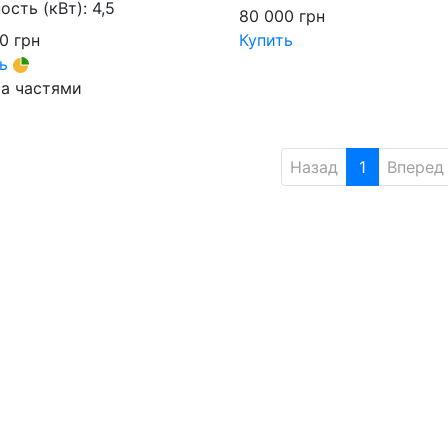
сть (кВт):
4,5
80 000
грн
00
грн
Купить
ть
а частями
Назад
1
Вперед