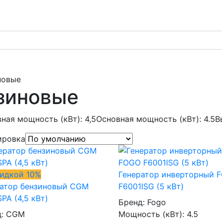
новые
зиновые
ная мощность (кВт): 4,5
Основная мощность (кВт): 4.5
В
ировка
кидкой 10%
Генератор инверторный 
ратор бензиновый CGM
F6001ISG (5 кВт)
PA (4,5 кВт)
Бренд:
Fogo
д:
CGM
Мощность (кВт):
4.5