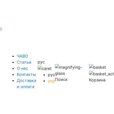
)
ЧАВО
рус
Cтатьи
O нас
Контакты
рус
Поиск
Корзина
Доставка
укр
у
и оплата
у