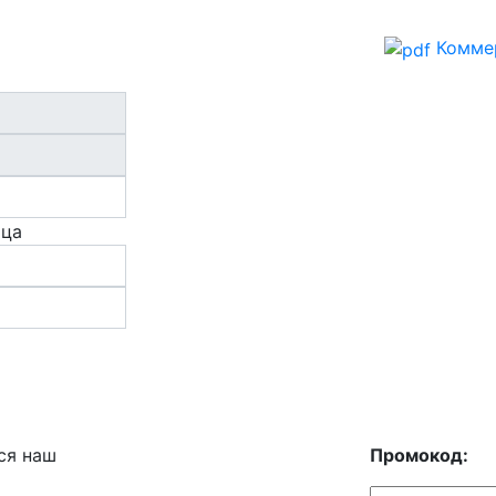
Комме
ица
ся наш
Промокод: