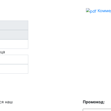
Комме
ица
ся наш
Промокод: