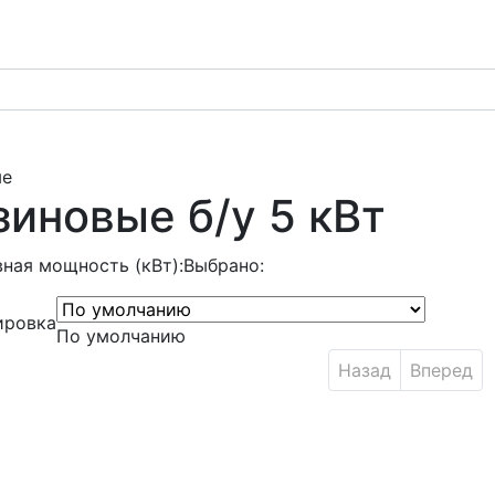
ые
иновые б/у 5 кВт
ная мощность (кВт):
Выбрано:
ировка
По умолчанию
Назад
Вперед