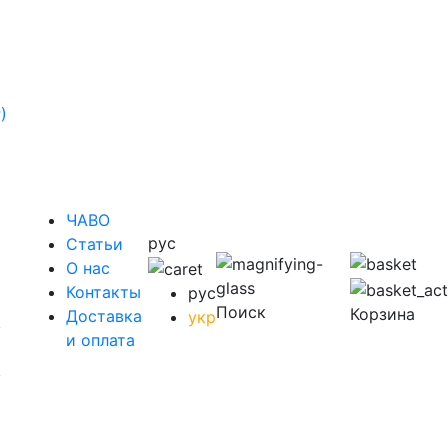
)
ЧАВО
рус
Cтатьи
O нас
Контакты
рус
Поиск
Корзина
Доставка
укр
у
и оплата
у