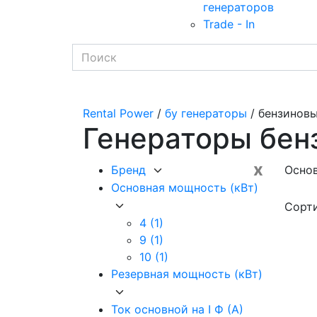
генераторов
Trade - In
Rental Power
/
бу генераторы
/ бензинов
Генераторы бенз
x
Бренд
Основ
Основная мощность (кВт)
Сорт
4
(1)
9
(1)
10
(1)
Резервная мощность (кВт)
Ток основной на I Ф (А)