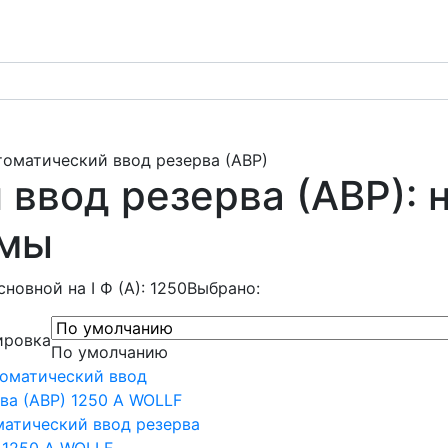
томатический ввод резерва (АВР)
ввод резерва (АВР): 
емы
сновной на I Ф (А): 1250
Выбрано:
ировка
По умолчанию
атический ввод резерва
 1250 А WOLLF