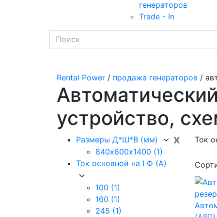
генераторов
Trade - In
Rental Power
/
продажа генераторов
/ ав
Автоматический 
устройство, сх
x
Размеры Д*Ш*В (мм)
Ток о
840х600х1400
(1)
Ток основной на I Ф (А)
Сорт
100
(1)
160
(1)
Автом
245
(1)
(АВР)