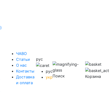
)
ЧАВО
рус
Cтатьи
O нас
Контакты
рус
Поиск
Корзина
Доставка
укр
у
и оплата
у