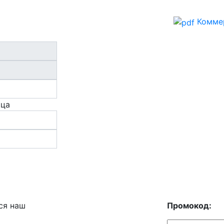
Комме
ица
ся наш
Промокод: