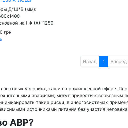
ры Д*Ш*В (мм):
600х1400
сновной на I Ф (А):
1250
00
грн
ь
Назад
1
Вперед
 бытовых условиях, так и в промышленной сфере. Пер
ехногенными авариями, могут привести к серьезным п
инимизировать такие риски, в энергосистемах применя
висимыми источниками питания без участия человека
во АВР?