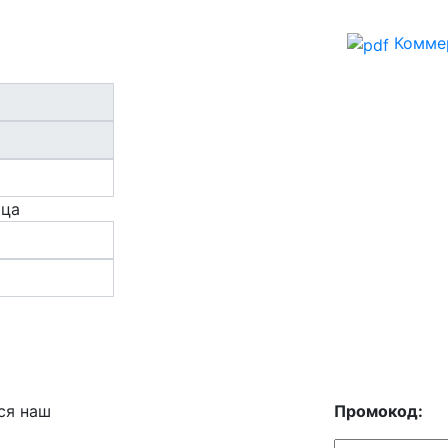
Комме
ица
ся наш
Промокод: