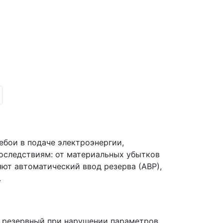
ебои в подаче электроэнергии,
оследствиям: от материальных убытков
ют автоматический ввод резерва (АВР),
.
а резервный при нарушении параметров