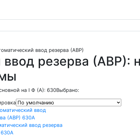
томатический ввод резерва (АВР)
ввод резерва (АВР): 
емы
сновной на I Ф (А): 630
Выбрано:
ировка
атический ввод резерва
 630А