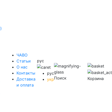
)
ЧАВО
рус
Cтатьи
O нас
Контакты
рус
Поиск
Корзина
Доставка
укр
у
и оплата
у