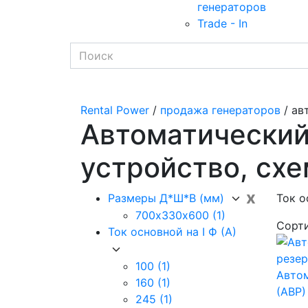
генераторов
Trade - In
Rental Power
/
продажа генераторов
/ ав
Автоматический 
устройство, сх
x
Размеры Д*Ш*В (мм)
Ток о
700х330х600
(1)
Сорт
Ток основной на I Ф (А)
100
(1)
Автом
160
(1)
(АВР)
245
(1)