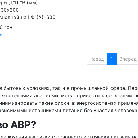
ры Д*Ш*В (мм):
330х600
сновной на I Ф (А):
630
00
грн
ь
Назад
1
Вперед
 бытовых условиях, так и в промышленной сфере. Пер
ехногенными авариями, могут привести к серьезным п
инимизировать такие риски, в энергосистемах применя
висимыми источниками питания без участия человека
во АВР?
еключения нагрузки с основного источника питания н