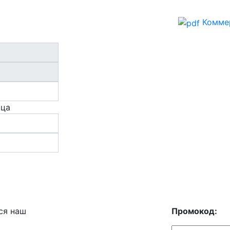
Комме
ица
ся наш
Промокод: