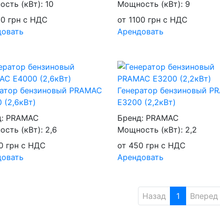
сть (кВт):
10
Мощность (кВт):
9
00
грн
с НДС
от
1100
грн
с НДС
довать
Арендовать
ратор бензиновый PRAMAC
Генератор бензиновый P
 (2,6кВт)
E3200 (2,2кВт)
д:
PRAMAC
Бренд:
PRAMAC
сть (кВт):
2,6
Мощность (кВт):
2,2
0
грн
с НДС
от
450
грн
с НДС
довать
Арендовать
Назад
1
Вперед