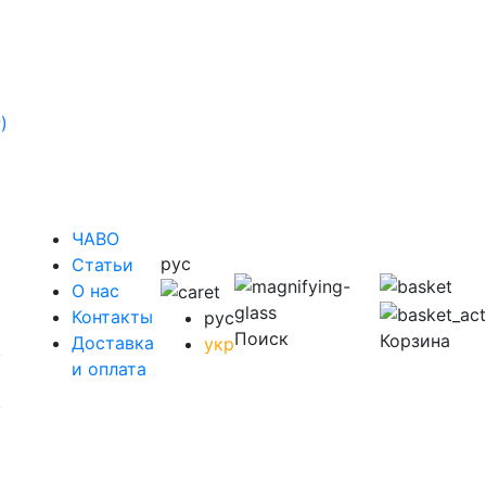
)
ЧАВО
рус
Cтатьи
O нас
Контакты
рус
Поиск
Корзина
Доставка
укр
у
и оплата
у