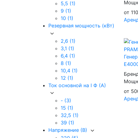
Мощно
5,5
(1)
9
(1)
от
11
10
(1)
Арен
Резервная мощность (кВт)
2,6
(1)
3,1
(1)
6,4
(1)
Гене
8
(1)
E4000
10,4
(1)
Брен
12
(1)
Мощно
Ток основной на I Ф (А)
от
50
Арен
-
(3)
15
(1)
32,5
(1)
39
(1)
Напряжение (В)