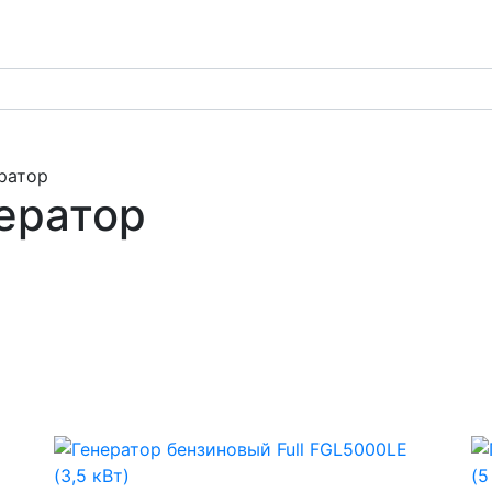
ратор
ератор