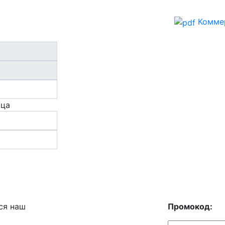
Комме
ица
ся наш
Промокод: