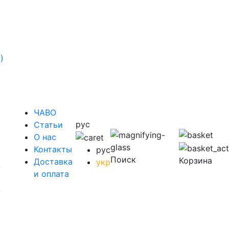
)
ЧАВО
рус
Cтатьи
O нас
Контакты
рус
Поиск
Корзина
Доставка
укр
у
и оплата
у