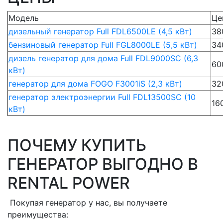
Модель
Це
дизельный генератор Full FDL6500LE (4,5 кВт)
38
бензиновый генератор Full FGL8000LE (5,5 кВт)
34
дизель генератор для дома Full FDL9000SC (6,3
60
кВт)
генератор для дома FOGO F3001iS (2,3 кВт)
32
генератор электроэнергии Full FDL13500SC (10
16
кВт)
ПОЧЕМУ КУПИТЬ
ГЕНЕРАТОР ВЫГОДНО В
RENTAL POWER
Покупая генератор у нас, вы получаете
преимущества: