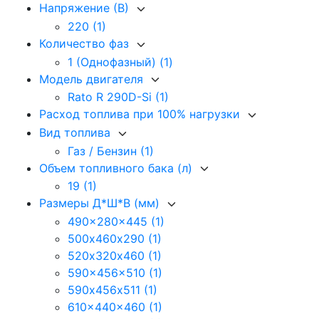
Напряжение (В)
220
(1)
Количество фаз
1 (Однофазный)
(1)
Модель двигателя
Rato R 290D-Si
(1)
Расход топлива при 100% нагрузки
Вид топлива
Газ / Бензин
(1)
Объем топливного бака (л)
19
(1)
Размеры Д*Ш*В (мм)
490x280x445
(1)
500х460х290
(1)
520х320х460
(1)
590x456x510
(1)
590х456х511
(1)
610x440x460
(1)