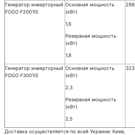
Генератор инверторный
Основная мощность
298
FOGO F2001IS
(кВт)
1,6
Резервная мощность
(кВт)
1,8
Генератор инверторный
Основная мощность
323
FOGO F3001iS
(кВт)
2,3
Резервная мощность
(кВт)
2,5
Доставка осуществляется по всей Украине: Киев,