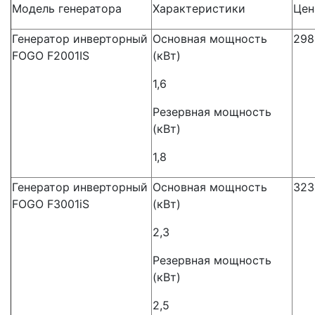
Модель генератора
Характеристики
Цен
Генератор инверторный
Основная мощность
298
FOGO F2001IS
(кВт)
1,6
Резервная мощность
(кВт)
1,8
Генератор инверторный
Основная мощность
323
FOGO F3001iS
(кВт)
2,3
Резервная мощность
(кВт)
2,5