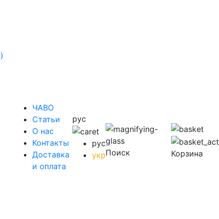
)
ЧАВО
рус
Cтатьи
O нас
Контакты
рус
Поиск
Корзина
Доставка
укр
у
и оплата
у