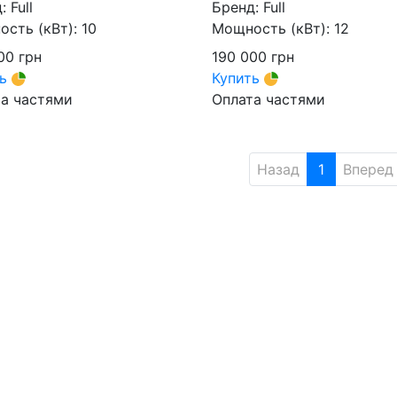
д:
Full
Бренд:
Full
сть (кВт):
10
Мощность (кВт):
12
000
грн
190 000
грн
ть
Купить
а частями
Оплата частями
Назад
1
Вперед