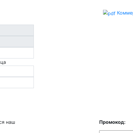
Комме
ица
ся наш
Промокод: