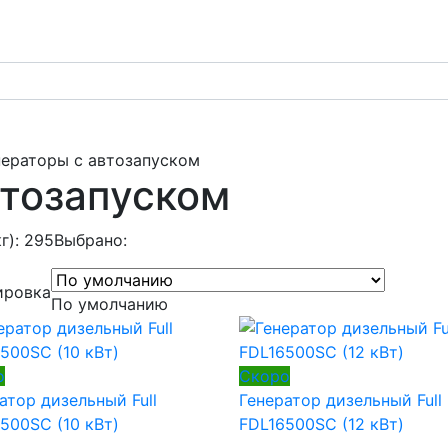
нераторы с автозапуском
втозапуском
кг): 295
Выбрано:
ировка
По умолчанию
о
Скоро
атор дизельный Full
Генератор дизельный Full
500SC (10 кВт)
FDL16500SC (12 кВт)