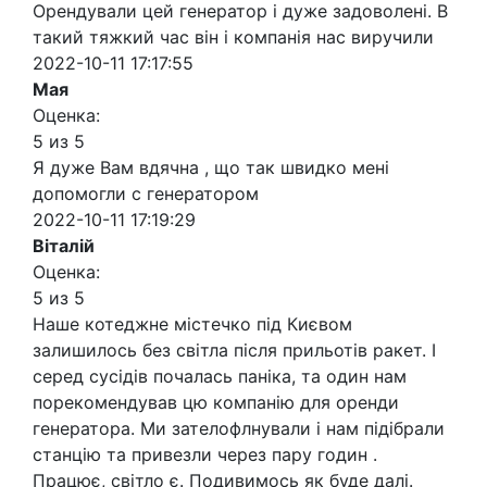
Орендували цей генератор і дуже задоволені. В
такий тяжкий час він і компанія нас виручили
2022-10-11 17:17:55
Мая
Оценка:
5 из 5
Я дуже Вам вдячна , що так швидко мені
допомогли с генератором
2022-10-11 17:19:29
Віталій
Оценка:
5 из 5
Наше котеджне містечко під Києвом
залишилось без світла після прильотів ракет. І
серед сусідів почалась паніка, та один нам
порекомендував цю компанію для оренди
генератора. Ми зателофлнували і нам підібрали
станцію та привезли через пару годин .
Працює, світло є. Подивимось як буде далі.