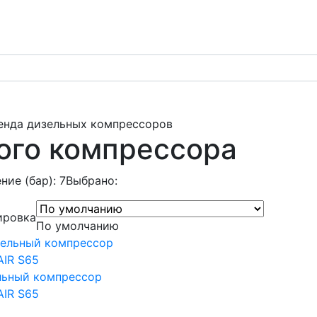
енда дизельных компрессоров
ого компрессора
ние (бар): 7
Выбрано:
ировка
По умолчанию
льный компрессор
IR S65