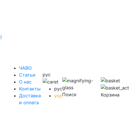
)
ЧАВО
рус
Cтатьи
O нас
Контакты
рус
Поиск
Корзина
Доставка
укр
у
и оплата
у