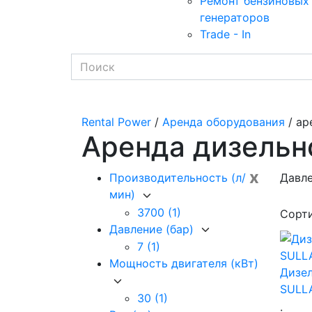
Ремонт бензиновых
генераторов
Trade - In
Rental Power
/
Аренда оборудования
/ ар
Аренда дизельн
x
Производительность (л/
Давле
мин)
3700
(1)
Сорт
Давление (бар)
7
(1)
Мощность двигателя (кВт)
Дизе
SULLA
30
(1)
: