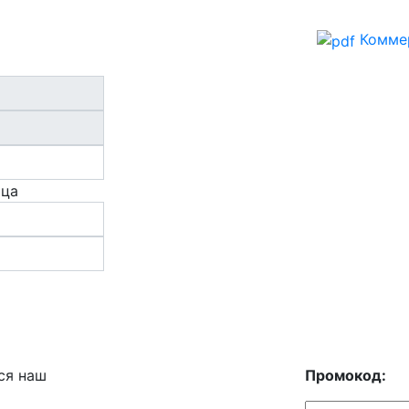
Комме
ица
ся наш
Промокод: