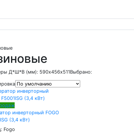
новые
зиновые
ры Д*Ш*В (мм): 590х456х511
Выбрано:
ировка
продаж
ратор инверторный FOGO
ISG (3,4 кВт)
д:
Fogo