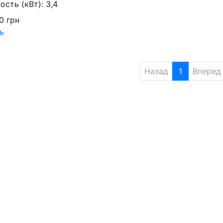
сть (кВт):
3,4
00
грн
ь
Назад
1
Вперед