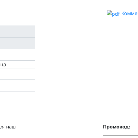
Комме
ица
ся наш
Промокод: