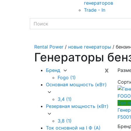
генераторов
Trade - In
Rental Power
/
новые генераторы
/ бензи
Генераторы бен
x
Бренд
Разме
Fogo
(1)
Сорт
Основная мощность (кВт)
3,4
(1)
Tоп 
Резервная мощность (кВт)
Гене
F5001
3,8
(1)
Брен
Ток основной на I Ф (А)