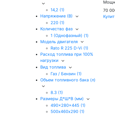
Мощно
14,2
(1)
70 0
Напряжение (В)
Купит
220
(1)
Количество фаз
1 (Однофазный)
(1)
Модель двигателя
Rato R 225 D-Vi
(1)
Расход топлива при 100%
нагрузки
Вид топлива
Газ / Бензин
(1)
Объем топливного бака (л)
8.3
(1)
Размеры Д*Ш*В (мм)
490x280x445
(1)
500х460х290
(1)