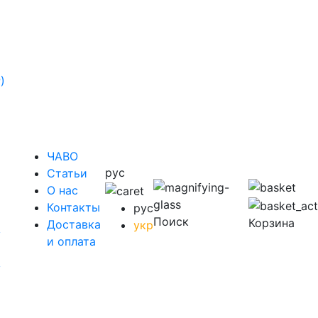
)
ЧАВО
рус
Cтатьи
O нас
Контакты
рус
Поиск
Корзина
Доставка
укр
у
и оплата
у