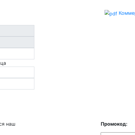
Комме
ица
ся наш
Промокод: