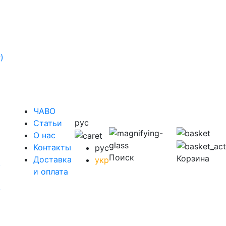
)
ЧАВО
рус
Cтатьи
O нас
Контакты
рус
Поиск
Корзина
Доставка
укр
у
и оплата
у