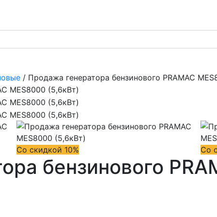
новые
/ Продажа генератора бензинового PRAMAC MES8
Со скидкой 10%
Со 
тора бензинового PR