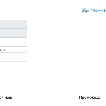
Комме
ица
ся наш
Промокод: