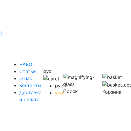
)
ЧАВО
рус
Cтатьи
O нас
Контакты
рус
Поиск
Корзина
Доставка
укр
у
и оплата
у