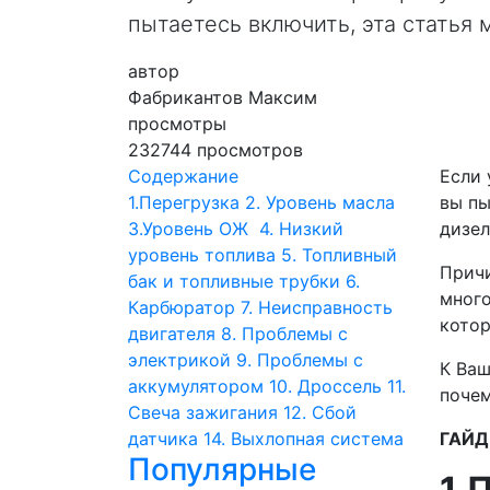
пытаетесь включить, эта статья
автор
Фабрикантов Максим
просмотры
232744 просмотров
Содержание
Если 
1.Перегрузка
2. Уровень масла
вы пы
3.Уровень ОЖ
4. Низкий
дизел
уровень топлива
5. Топливный
Причи
бак и топливные трубки
6.
много
Карбюратор
7. Неисправность
котор
двигателя
8. Проблемы с
электрикой
9. Проблемы с
К Ваш
аккумулятором
10. Дроссель
11.
почем
Свеча зажигания
12. Сбой
датчика
14. Выхлопная система
ГАЙД
Популярные
1.