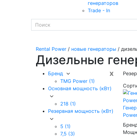
генераторов
Trade - In
Rental Power
/
новые генераторы
/ дизел
Дизельные гене
x
Бренд
Резер
TMG Power
(1)
Сорт
Основная мощность (кВт)
218
(1)
Гене
Резервная мощность (кВт)
Power
Брен
5
(1)
Мощно
7,5
(3)