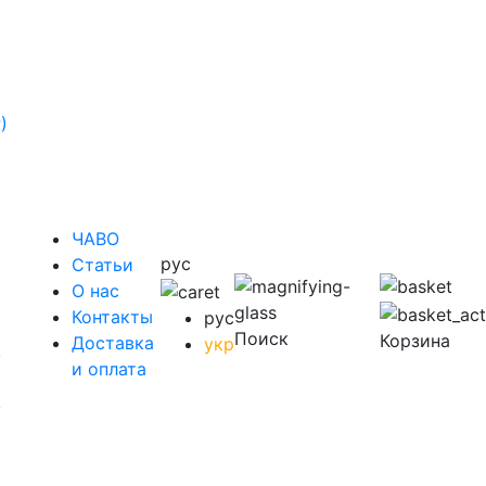
)
ЧАВО
рус
Cтатьи
O нас
Контакты
рус
Поиск
Корзина
Доставка
укр
у
и оплата
у