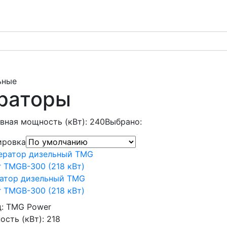
ьные
раторы
вная мощность (кВт): 240
Выбрано:
ировка
ратор дизельный TMG
 TMGB-300 (218 кВт)
д:
TMG Power
сть (кВт):
218