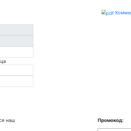
Комме
ица
ся наш
Промокод: