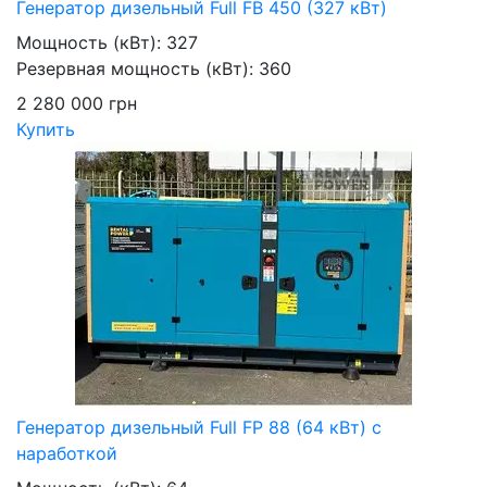
Генератор дизельный Full FB 450 (327 кВт)
Мощность (кВт):
327
Резервная мощность (кВт):
360
2 280 000
грн
Купить
Генератор дизельный Full FP 88 (64 кВт) с
наработкой