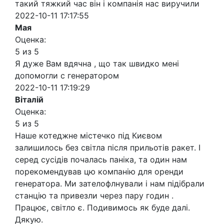
такий тяжкий час він і компанія нас виручили
2022-10-11 17:17:55
Мая
Оценка:
5 из 5
Я дуже Вам вдячна , що так швидко мені
допомогли с генератором
2022-10-11 17:19:29
Віталій
Оценка:
5 из 5
Наше котеджне містечко під Києвом
залишилось без світла після прильотів ракет. І
серед сусідів почалась паніка, та один нам
порекомендував цю компанію для оренди
генератора. Ми зателофлнували і нам підібрали
станцію та привезли через пару годин .
Працює, світло є. Подивимось як буде далі.
Дякую.